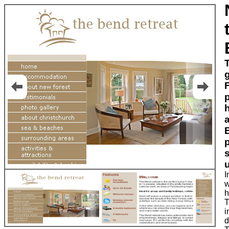
I
w
h
T
i
d